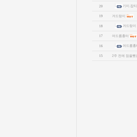
기미.잡티
20
19
겨드랑이
겨드랑이
18
17
여드름흉터
여드름흉
16
15
2주 전에 점을뺐