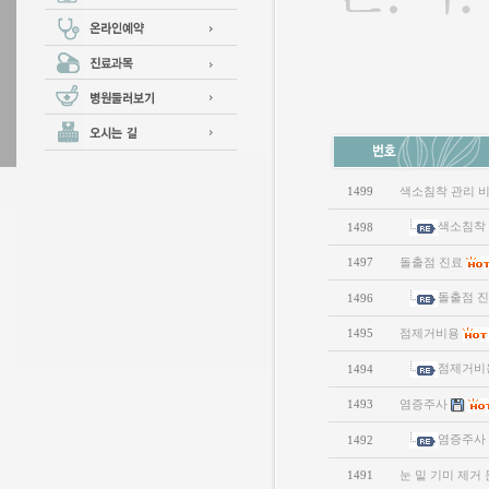
1499
색소침착 관리 
색소침착 
1498
1497
돌출점 진료
돌출점 
1496
1495
점제거비용
점제거비
1494
1493
염증주사
염증주사
1492
1491
눈 밑 기미 제거