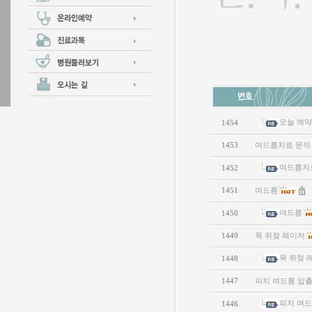
오늘 예
1454
1453
여드름치료 문의
여드름치
1452
1451
여드름
여드름
1450
1449
목 쥐젖 레이저
목 쥐젖 
1448
1447
피지 여드름 압
피지 여드
1446