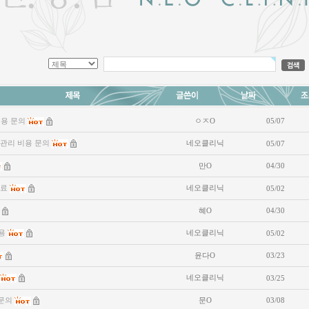
비용 문의
ㅇㅈO
05/07
관리 비용 문의
네오클리닉
05/07
만O
04/30
진료
네오클리닉
05/02
혜O
04/30
용
네오클리닉
05/02
윤다O
03/23
네오클리닉
03/25
 문의
문O
03/08