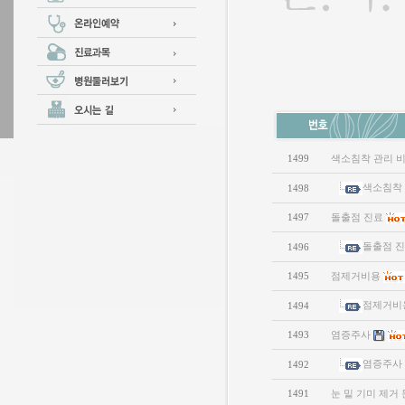
1499
색소침착 관리 
색소침착 
1498
1497
돌출점 진료
돌출점 
1496
1495
점제거비용
점제거비
1494
1493
염증주사
염증주사
1492
1491
눈 밑 기미 제거