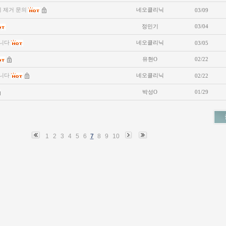
미 제거 문의
네오클리닉
03/09
정민기
03/04
니다
네오클리닉
03/05
유현O
02/22
니다
네오클리닉
02/22
박성O
01/29
1
2
3
4
5
6
7
8
9
10