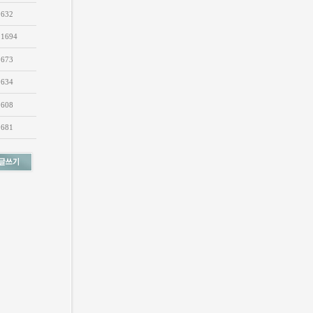
632
1694
673
634
608
681