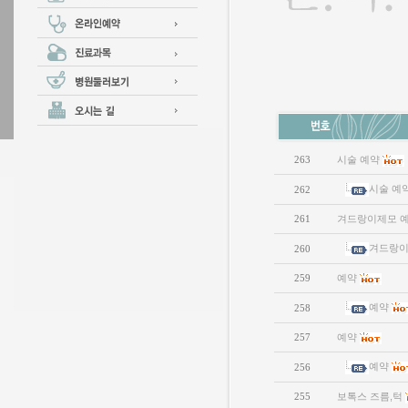
263
시술 예약
시술 예
262
261
겨드랑이제모 
겨드랑이
260
259
예약
예약
258
257
예약
예약
256
255
보톡스 즈름,턱